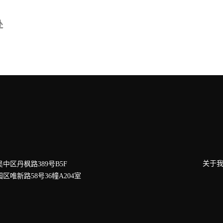
处
关于
吴中区丹枫路389号B5F
园区唯新路58号36幢A204室