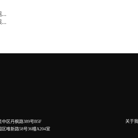
..
..
关于
吴中区丹枫路389号B5F
园区唯新路58号36幢A204室