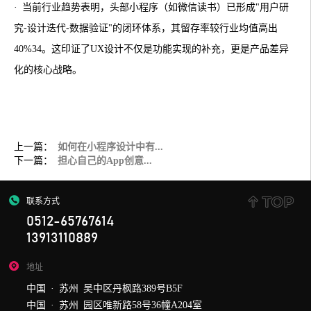
· 当前行业趋势表明，头部小程序（如微信读书）已形成"用户研
究-设计迭代-数据验证"的闭环体系，其留存率较行业均值高出
40%‌34。这印证了UX设计不仅是功能实现的补充，更是产品差异
化的核心战略。
上一篇：
如何在小程序设计中有...
下一篇：
担心自己的App创意...
联系方式
0512-65767614
13913110889
地址
中国 · 苏州 吴中区丹枫路389号B5F
中国 · 苏州 园区唯新路58号36幢A204室